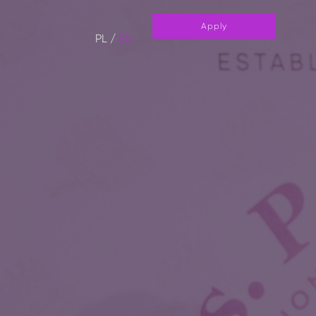
Apply
PL
/
EN