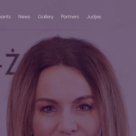
pants
News
Gallery
Partners
Judjes