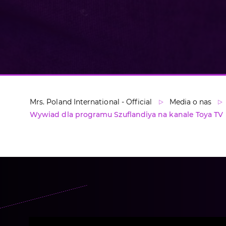
Mrs. Poland International - Official
Media o nas
Wywiad dla programu Szuflandiya na kanale Toya TV