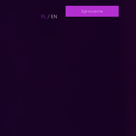
Zgłoszenie
PL
/
EN