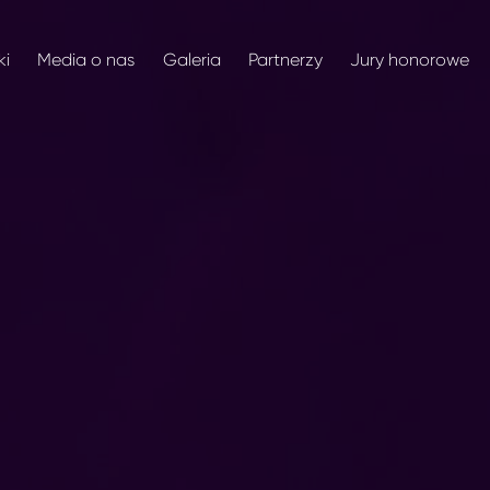
ki
Media o nas
Galeria
Partnerzy
Jury honorowe