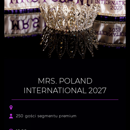
MRS. POLAND
INTERNATIONAL 2027
250 gości segmentu premium